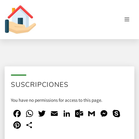
SUSCRIPCIONES
You have no permissions for access to this page.
Facebook
WhatsApp
Twitter
Email
LinkedIn
Outlook.com
Gmail
Messen
Sky
Pinterest
Compartir