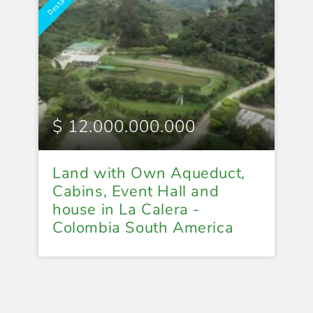
$ 12.000.000.000
$
Land with Own Aqueduct,
L
Cabins, Event Hall and
C
house in La Calera -
C
Colombia South America