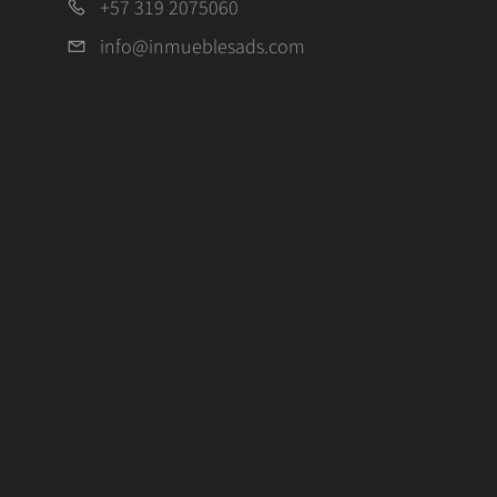
+57 319 2075060
info@inmueblesads.com