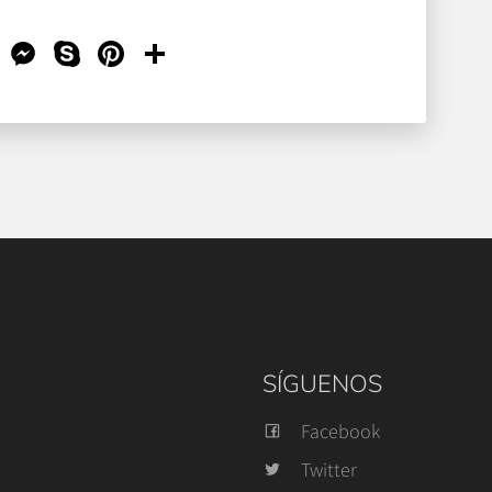
dIn
tlook.com
Gmail
Messenger
Skype
Pinterest
Compartir
SÍGUENOS
Facebook
Twitter