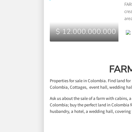
FAR
crea
area
and 
$ 12.000.000.000
Cun
FARM
Properties for sale in Colombia. Find land fo
Colombia, Cottages, event hall, wedding hall
Ask us about the sale of a farm with cabins, a
Colombia; buy the perfect land in Colombia fo
husbandry, a hotel, a wedding hall, covering 