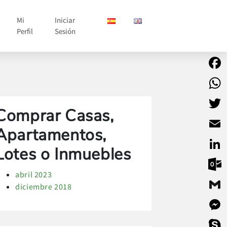
Mi
Iniciar
Perfil
Sesión
Face
What
Comprar Casas,
Twitt
Apartamentos,
Email
Lotes o Inmuebles
Linke
abril 2023
Outlo
diciembre 2018
Gmail
Mess