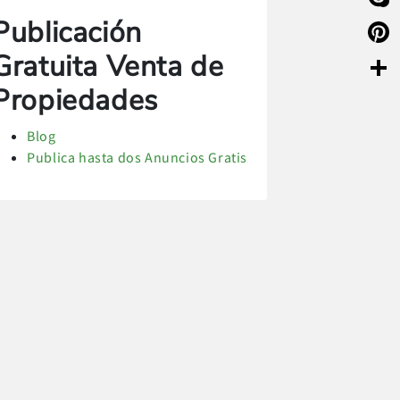
Publicación
Skyp
Gratuita Venta de
Pinte
Propiedades
Compa
Blog
Publica hasta dos Anuncios Gratis