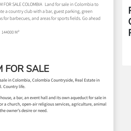
M FOR SALE COLOMBIA Land for sale in Colombia to
te a country club with a bar, guest parking, green
s for barbecues, and areas for sports fields. Go ahead
buy a plot of land of several hectares in La Calera
144000 M²
dinamarca Colombia.
Facebook
WhatsApp
Twitter
Email
LinkedIn
Outlook.com
Gmail
Messenger
Skype
Pinterest
Compartir
 FOR SALE
r sale in Colombia, Colombia Countryside, Real Estate in
. Country life.
 house, a bar, an event hall and its own aqueduct for sale in
r a church, open-air religious services, agriculture, animal
the owner’s desire or need.