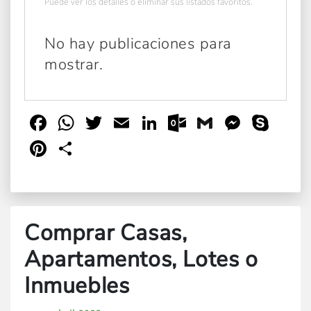
Puede ver los detalles o eliminar sus listados favoritos.
No hay publicaciones para
mostrar.
Facebook
WhatsApp
Twitter
Email
LinkedIn
Outlook.com
Gmail
Messen
Sky
Pinterest
Compartir
Comprar Casas,
Apartamentos, Lotes o
Inmuebles