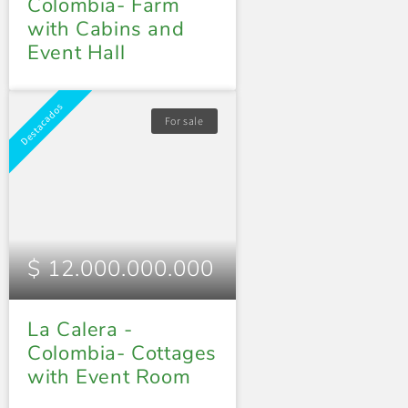
Colombia- Farm
with Cabins and
Event Hall
Destacados
For sale
$ 12.000.000.000
La Calera -
Colombia- Cottages
with Event Room