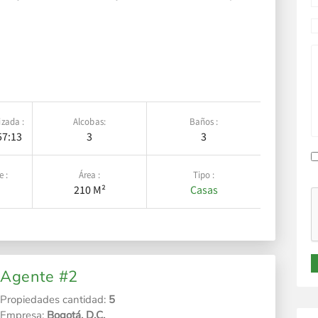
izada :
Alcobas:
Baños :
57:13
3
3
e :
Área :
Tipo :
210 M²
Casas
Agente #2
Propiedades cantidad:
5
Empresa:
Bogotá, D.C.