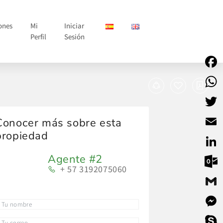
ones
Mi
Iniciar
Perfil
Sesión
Face
What
Twitt
Conocer más sobre esta
propiedad
Email
Agente #2
Linke
+ 57 3192075060
Outlo
Gmail
Mess